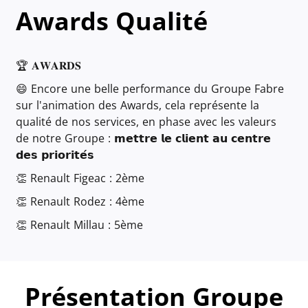
Awards Qualité
🏆 𝐀𝐖𝐀𝐑𝐃𝐒
😄 Encore une belle performance du Groupe Fabre
sur l'animation des Awards, cela représente la
qualité de nos services, en phase avec les valeurs
de notre Groupe : 𝗺𝗲𝘁𝘁𝗿𝗲 𝗹𝗲 𝗰𝗹𝗶𝗲𝗻𝘁 𝗮𝘂 𝗰𝗲𝗻𝘁𝗿𝗲
𝗱𝗲𝘀 𝗽𝗿𝗶𝗼𝗿𝗶𝘁𝗲́𝘀
👏 Renault Figeac : 2ème
👏 Renault Rodez : 4ème
👏 Renault Millau : 5ème
Présentation Groupe